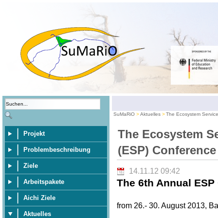
SuMaRiO
Aktuelles
The Ecosystem Service
The Ecosystem Se
Projekt
(ESP) Conference
Problembeschreibung
Ziele
14.11.12 09:42
The 6th Annual ESP 
Arbeitspakete
Aichi Ziele
from 26.- 30. August 2013, Ba
Aktuelles