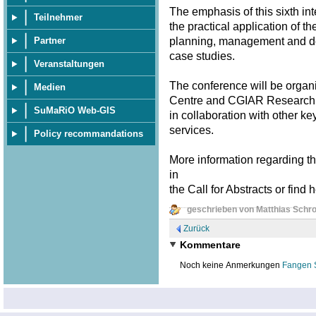
The emphasis of this sixth in
Teilnehmer
the practical application of t
planning, management and dec
Partner
case studies.
Veranstaltungen
The conference will be organ
Medien
Centre and CGIAR Research P
SuMaRiO Web-GIS
in collaboration with other ke
services.
Policy recommandations
More information regarding th
in
the Call for Abstracts or find 
geschrieben von Matthias Schr
Zurück
Kommentare
Noch keine Anmerkungen
Fangen 