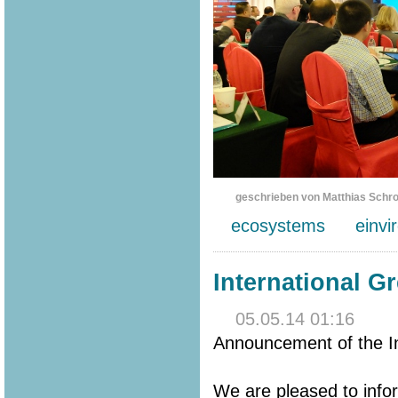
geschrieben von Matthias Schr
ecosystems
einvi
International G
05.05.14 01:16
Announcement of the In
We are pleased to info