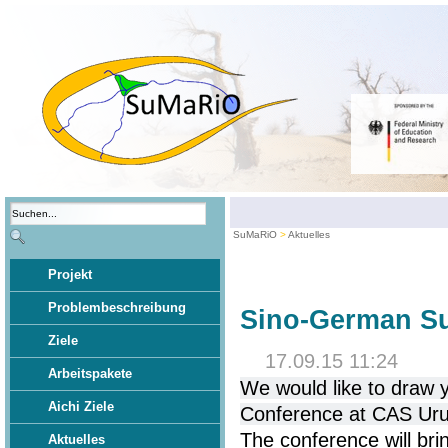
SuMaRiO
Aktuelles
Projekt
Problembeschreibung
Sino-German S
Ziele
17.09.15 11:24
Arbeitspakete
We would like to draw 
Aichi Ziele
Conference at CAS Uru
The conference will bri
Aktuelles