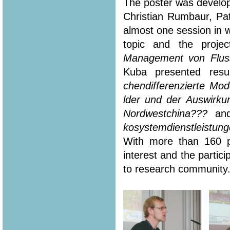
The poster was develope
Christian Rumbaur, Pa
almost one session in 
topic and the projec
Management von Flus
Kuba presented resu
chendifferenzierte Mo
lder und der Auswirku
Nordwestchina???
an
kosystemdienstleistun
With more than 160 p
interest and the parti
to research community