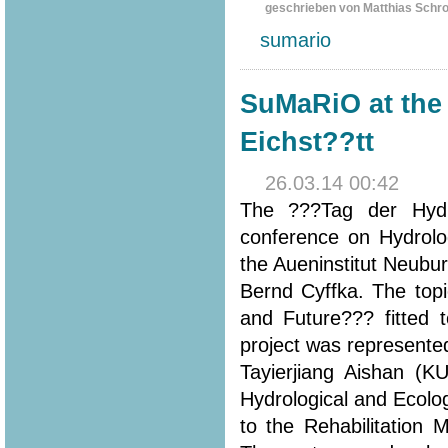
geschrieben von Matthias Schr
sumario
SuMaRiO at the
Eichst??tt
26.03.14 00:42
The ???Tag der Hydr
conference on Hydrolo
the Aueninstitut Neubur
Bernd Cyffka. The to
and Future??? fitted 
project was represented
Tayierjiang Aishan (K
Hydrological and Ecolo
to the Rehabilitation