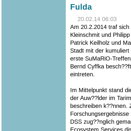
Fulda
20.02.14 06:03
Am 20.2.2014 traf sich
Kleinschmit und Philip
Patrick Keilholz und M
Stadt mit der kumuliert
erste SuMaRiO-Treffen.
Bernd Cyffka besch??f
eintreten.
Im Mittelpunkt stand di
der Auw??lder im Tarim
beschreiben k??nnen. Z
Forschungsergebnisse
DSS zug??nglich gemac
Ecosystem Services disk