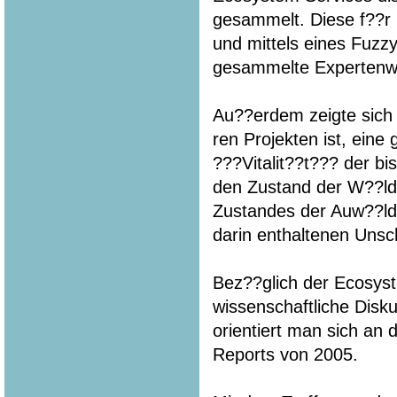
gesammelt. Diese f??r
und mittels eines Fuzz
gesammelte Expertenwis
Au??erdem zeigte sich w
ren Projekten ist, ein
???Vitalit??t??? der b
den Zustand der W??ld
Zustandes der Auw??lde
darin enthaltenen Unsc
Bez??glich der Ecosyst
wissenschaftliche Disk
orientiert man sich an
Reports von 2005.