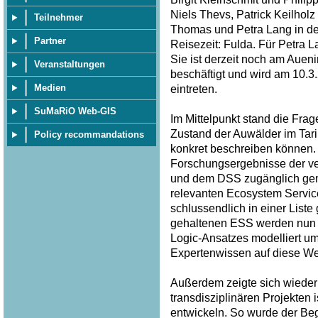
Niels Thevs, Patrick Keilhol
Teilnehmer
Thomas und Petra Lang in der
Partner
Reisezeit: Fulda. Für Petra 
Sie ist derzeit noch am Auen
Veranstaltungen
beschäftigt und wird am 10.
Medien
eintreten.
SuMaRiO Web-GIS
Im Mittelpunkt stand die Frag
Zustand der Auwälder im Tar
Policy recommandations
konkret beschreiben können. 
Forschungsergebnisse der v
und dem DSS zugänglich gem
relevanten Ecosystem Service
schlussendlich in einer List
gehaltenen ESS werden nun p
Logic-Ansatzes modelliert u
Expertenwissen auf diese Wei
Außerdem zeigte sich wieder 
transdisziplinären Projekten
entwickeln. So wurde der Begri