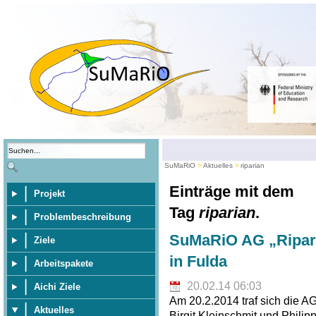
SuMaRiO
Aktuelles
riparian
Einträge mit dem
Projekt
Tag
riparian
.
Problembeschreibung
SuMaRiO AG „Riparia
Ziele
in Fulda
Arbeitspakete
20.02.14 06:03
Aichi Ziele
Am 20.2.2014 traf sich die A
Aktuelles
Birgit Kleinschmit und Philip