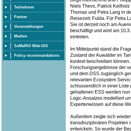
Niels Thevs, Patrick Keilhol
Teilnehmer
Thomas und Petra Lang in der
Partner
Reisezeit: Fulda. Für Petra 
Sie ist derzeit noch am Auen
Veranstaltungen
beschäftigt und wird am 10.
Medien
eintreten.
SuMaRiO Web-GIS
Im Mittelpunkt stand die Frag
Zustand der Auwälder im Tar
Policy recommandations
konkret beschreiben können. 
Forschungsergebnisse der v
und dem DSS zugänglich gem
relevanten Ecosystem Service
schlussendlich in einer List
gehaltenen ESS werden nun p
Logic-Ansatzes modelliert u
Expertenwissen auf diese Wei
Außerdem zeigte sich wieder 
transdisziplinären Projekten
entwickeln. So wurde der Begri