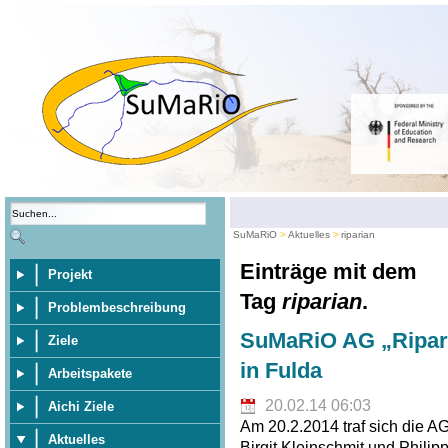
SuMaRiO
Aktuelles
riparian
Einträge mit dem
Projekt
Tag
riparian
.
Problembeschreibung
SuMaRiO AG „Riparia
Ziele
in Fulda
Arbeitspakete
20.02.14 06:03
Aichi Ziele
Am 20.2.2014 traf sich die A
Aktuelles
Birgit Kleinschmit und Philip