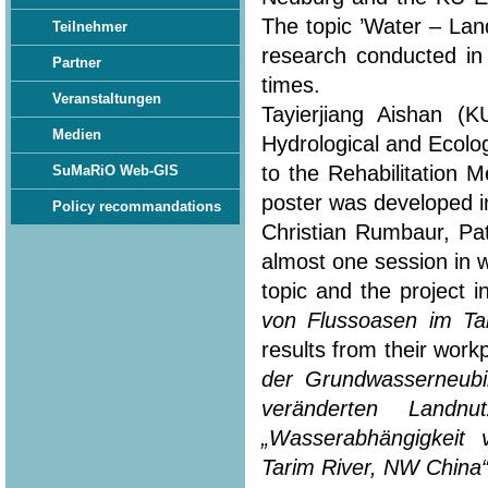
The topic ’Water – Lan
Teilnehmer
research conducted in
Partner
times.
Veranstaltungen
Tayierjiang Aishan (
Medien
Hydrological and Ecolo
to the Rehabilitation 
SuMaRiO Web-GIS
poster was developed in
Policy recommandations
Christian Rumbaur, Pa
almost one session in 
topic and the project i
von Flussoasen im Ta
results from their workp
der Grundwasserneubi
veränderten Landn
„Wasserabhängigkeit
Tarim River, NW China