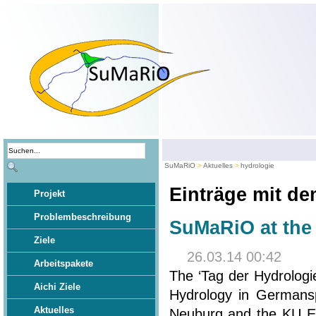
SuMaRiO
Aktuelles
hydrologie
Einträge mit d
Projekt
Problembeschreibung
SuMaRiO at the 
Ziele
26.03.14 00:42
Arbeitspakete
The ‘Tag der Hydrologi
Aichi Ziele
Hydrology in Germansp
Aktuelles
Neuburg and the KU Eic