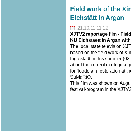
Field work of the Xi
Eichstätt in Argan
21.10.11 11:12
XJTV2 reportage film - Fiel
KU Eichstaett in Argan wit
The local state television XJ
based on the field work of Xi
Ingolstadt in this summer (02.
about the current ecological 
for floodplain restoration at 
SuMaRiO.
This film was shown on Augus
festival-program in the XJTV2