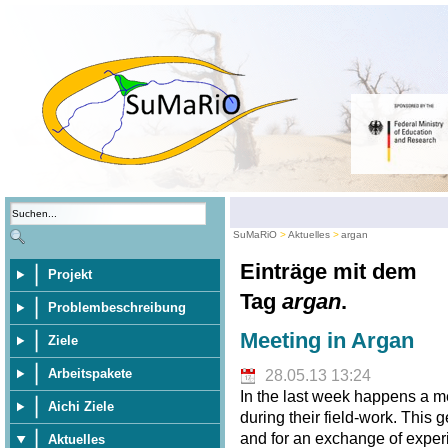
SuMaRiO
Aktuelles
argan
Einträge mit dem
Projekt
Tag
argan
.
Problembeschreibung
Meeting in Argan
Ziele
Arbeitspakete
28.05.13 13:24
In the last week happens a m
Aichi Ziele
during their field-work. This 
and for an exchange of exper
Aktuelles