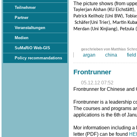
The picture shows (from upper 
Teilnehmer
Tayierjan Aishan (KU Eichstätt)
Patrick Keilholz (Uni BW), Tobia
Partner
Schäfer(Uni Trier), Martin Kuba 
Veranstaltungen
Merdan (Uni Xinjiang), Petzula (
Medien
SuMaRiO Web-GIS
geschrieben von Matthias Schr
argan
china
field
Policy recommandations
Frontrunner
05.12.12 07:52
Frontrunner for Chinese and
Frontrunner is a leadership 
The courses and programs are 
applications is the 6th of Jan
Mor informatioen including a
letter (PDF) can be found
HE