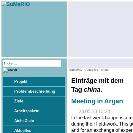
SuMaRiO
Aktuelles
china
Einträge mit dem
Projekt
Tag
china
.
Problembeschreibung
Meeting in Argan
Ziele
Arbeitspakete
28.05.13 13:24
In the last week happens a m
Aichi Ziele
during their field-work. This 
and for an exchange of exper
Aktuelles