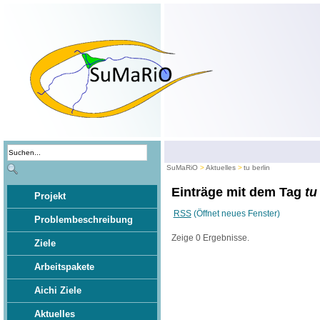
SuMaRiO
Aktuelles
tu berlin
Einträge mit dem Tag
tu
Projekt
RSS
(Öffnet neues Fenster)
Problembeschreibung
Zeige 0 Ergebnisse.
Ziele
Arbeitspakete
Aichi Ziele
Aktuelles