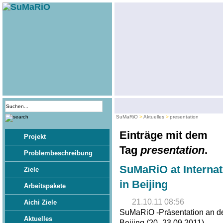
SuMaRiO
Aktuelles
presentation
Einträge mit dem
Projekt
Tag
presentation
.
Problembeschreibung
SuMaRiO at Interna
Ziele
in Beijing
Arbeitspakete
21.10.11 08:56
Aichi Ziele
SuMaRiO -Präsentation an de
Aktuelles
Beijing (20.-23.09.2011)