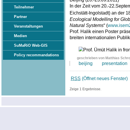
In der Zeit vom 20.-22.Septe
Teilnehmer
Eichstätt-Ingolstadt) an der 1
Partner
Ecological Modelling for G
Natural Systems
“ (
www.isem2
Veranstaltungen
Prof. Halik einen Poster prä
Medien
breiten internationalen Publi
SuMaRiO Web-GIS
Policy recommandations
geschrieben von Matthias Schr
beijing
presentation
RSS
(Öffnet neues Fenster)
Zeige 1 Ergebnisse.