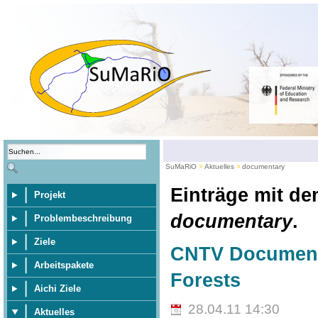
SuMaRiO
Aktuelles
documentary
Einträge mit d
Projekt
documentary
.
Problembeschreibung
Ziele
CNTV Documenta
Arbeitspakete
Forests
Aichi Ziele
28.04.11 14:30
Aktuelles