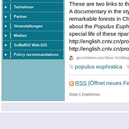
These are two links to t
Teilnehmer
A documentary in the st
Partner
remarkable forests in Chi
about the
Populus Euphr
Veranstaltungen
special life of these ripa
Medien
http://english.cntv.cn
SuMaRiO Web-GIS
http://english.cntv.cn
Policy recommandations
geschrieben von Oliver Schilling
populus euphratica
RSS
(Öffnet neues Fe
Zeige 1 Ergebnisse.