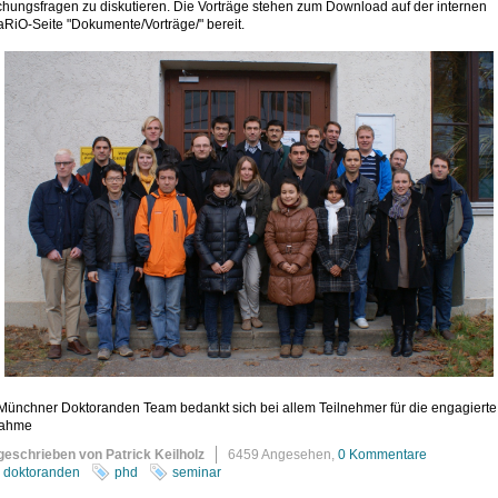
chungsfragen zu diskutieren. Die Vorträge stehen zum Download auf der internen
RiO-Seite "Dokumente/Vorträge/" bereit.
Münchner Doktoranden Team bedankt sich bei allem Teilnehmer für die engagierte
nahme
geschrieben von Patrick Keilholz
6459 Angesehen,
0 Kommentare
doktoranden
phd
seminar