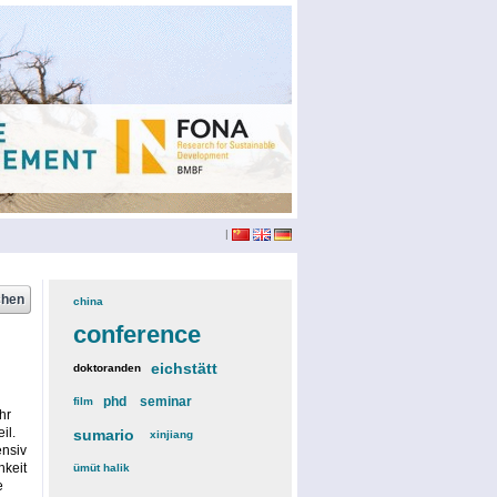
|
china
(3)
conference
(12)
eichstätt
(6)
doktoranden
(3)
phd
(4)
seminar
(4)
film
(2)
hr
il.
sumario
(6)
xinjiang
(2)
ensiv
hkeit
ümüt halik
(2)
e