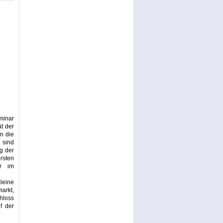
minar
t der
n die
 sind
ng der
sten
er im
eine
arkt,
loss
f der