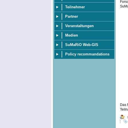
Fors
SuMa
Teilnehmer
Partner
Veranstaltungen
Medien
SuMaRiO Web-GIS
Policy recommandations
Das 
Teil