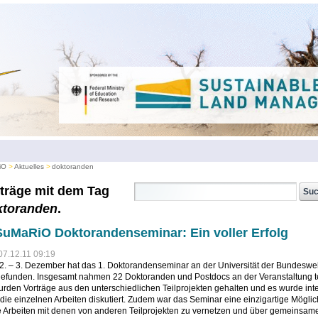
iO
Aktuelles
doktoranden
träge mit dem Tag
ktoranden
.
SuMaRiO Doktorandenseminar: Ein voller Erfolg
07.12.11 09:19
2. – 3. Dezember hat das 1. Doktorandenseminar an der Universität der Bundeswe
tgefunden. Insgesamt nahmen 22 Doktoranden und Postdocs an der Veranstaltung te
rden Vorträge aus den unterschiedlichen Teilprojekten gehalten und es wurde int
die einzelnen Arbeiten diskutiert. Zudem war das Seminar eine einzigartige Möglic
e Arbeiten mit denen von anderen Teilprojekten zu vernetzen und über gemeinsam