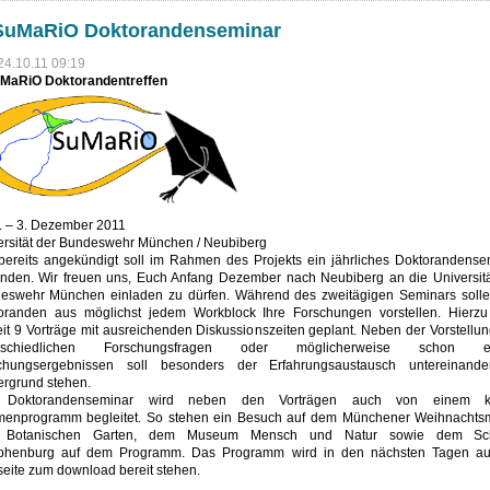
 SuMaRiO Doktorandenseminar
24.10.11 09:19
uMaRiO Doktorandentreffen
. – 3. Dezember 2011
ersität der Bundeswehr München / Neubiberg
bereits angekündigt soll im Rahmen des Projekts ein jährliches Doktorandense
tfinden. Wir freuen uns, Euch Anfang Dezember nach Neubiberg an die Universitä
eswehr München einladen zu dürfen. Während des zweitägigen Seminars solle
oranden aus möglichst jedem Workblock Ihre Forschungen vorstellen. Hierzu
it 9 Vorträge mit ausreichenden Diskussionszeiten geplant. Neben der Vorstellu
erschiedlichen Forschungsfragen oder möglicherweise schon er
chungsergebnissen soll besonders der Erfahrungsaustausch untereinand
ergrund stehen.
 Doktorandenseminar wird neben den Vorträgen auch von einem kl
enprogramm begleitet. So stehen ein Besuch auf dem Münchener Weihnachtsm
 Botanischen Garten, dem Museum Mensch und Natur sowie dem Sch
henburg auf dem Programm. Das Programm wird in den nächsten Tagen au
eite zum download bereit stehen.