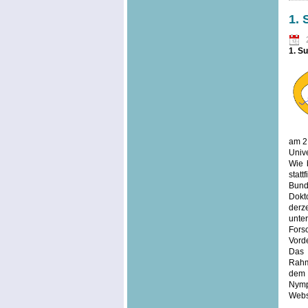
1.
1. S
am 2
Univ
Wie 
stat
Bund
Dokt
derze
unt
Fors
Vord
Das
Rahm
dem
Nymp
Webs