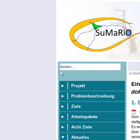
SuMaR
Ein
Projekt
do
Problembeschreibung
1. 
Ziele
Arbeitspakete
Vom 
stat
Aichi Ziele
Es wu
über 
sein
Aktuelles