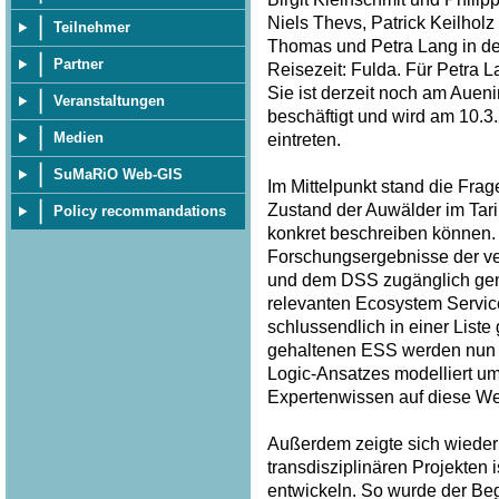
Niels Thevs, Patrick Keilhol
Teilnehmer
Thomas und Petra Lang in der
Partner
Reisezeit: Fulda. Für Petra 
Sie ist derzeit noch am Auen
Veranstaltungen
beschäftigt und wird am 10.
Medien
eintreten.
SuMaRiO Web-GIS
Im Mittelpunkt stand die Frag
Zustand der Auwälder im Tar
Policy recommandations
konkret beschreiben können. 
Forschungsergebnisse der v
und dem DSS zugänglich gem
relevanten Ecosystem Service
schlussendlich in einer List
gehaltenen ESS werden nun p
Logic-Ansatzes modelliert u
Expertenwissen auf diese Wei
Außerdem zeigte sich wieder 
transdisziplinären Projekten
entwickeln. So wurde der Begri