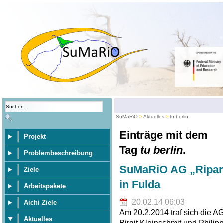
SuMaRiO
Aktuelles
tu berlin
Einträge mit dem
Projekt
Tag
tu berlin
.
Problembeschreibung
SuMaRiO AG „Riparia
Ziele
in Fulda
Arbeitspakete
20.02.14 06:03
Aichi Ziele
Am 20.2.2014 traf sich die A
Aktuelles
Birgit Kleinschmit und Philip