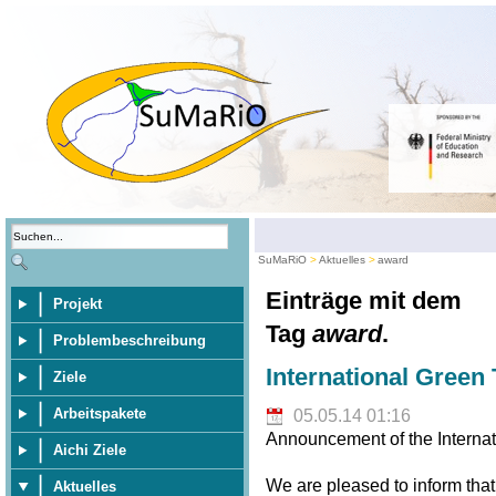
SuMaRiO
Aktuelles
award
Einträge mit dem
Projekt
Tag
award
.
Problembeschreibung
International Green
Ziele
Arbeitspakete
05.05.14 01:16
Announcement of the Internat
Aichi Ziele
We are pleased to inform that
Aktuelles