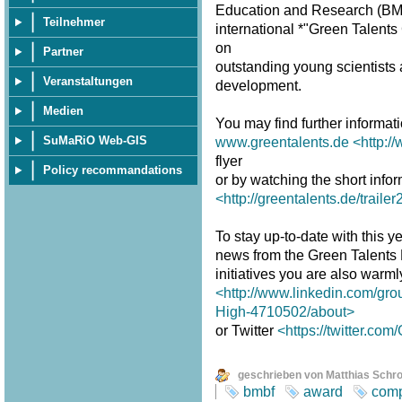
Education and Research (BMBF
Teilnehmer
international *"Green Talent
on
Partner
outstanding young scientists a
Veranstaltungen
development.
Medien
You may find further informat
SuMaRiO Web-GIS
www.greentalents.de
<http:/
flyer
Policy recommandations
or by watching the short infor
<http://greentalents.de/traile
To stay up-to-date with this ye
news from the Green Talents
initiatives you are also warm
<http://www.linkedin.com/gro
High-4710502/about>
or Twitter
<https://twitter.co
geschrieben von Matthias Schr
bmbf
award
comp