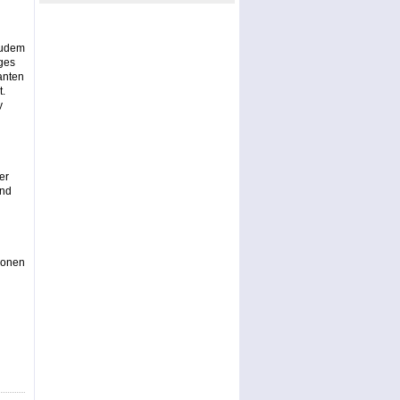
Zudem
ges
anten
t.
y
er
und
ionen