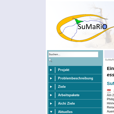
SuMaR
Ein
Projekt
es
Problembeschreibung
SuM
Ziele
Arbeitspakete
Am 20
Phili
Aichi Ziele
Hinne
Reise
Aueni
Aktuelles