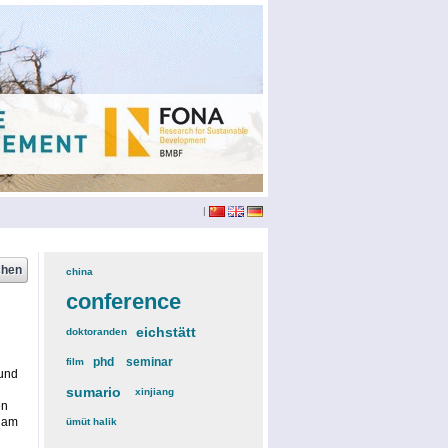
|
china
(3)
conference
(12)
eichstätt
(6)
doktoranden
(3)
phd
(4)
seminar
(4)
film
(2)
 und
sumario
(6)
xinjiang
(2)
en
h am
ümüt halik
(2)