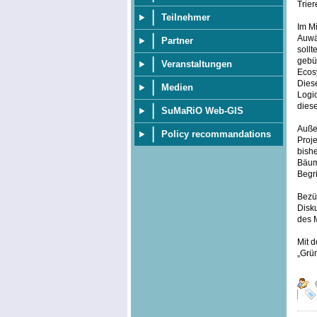
Trie
Teilnehmer
Im Mi
Auwä
Partner
soll
gebü
Veranstaltungen
Ecosy
Dies
Medien
Logi
diese
SuMaRiO Web-GIS
Außer
Policy recommandations
Proje
bish
Bäum
Begri
Bezüg
Disku
des 
Mit d
„Grü