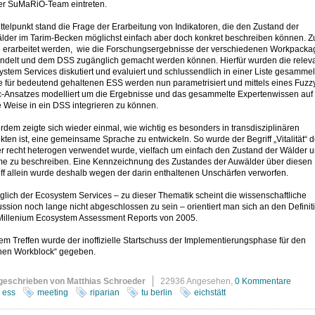
rer SuMaRiO-Team eintreten.
ttelpunkt stand die Frage der Erarbeitung von Indikatoren, die den Zustand der
lder im Tarim-Becken möglichst einfach aber doch konkret beschreiben können. 
te erarbeitet werden, wie die Forschungsergebnisse der verschiedenen Workpacka
ndelt und dem DSS zugänglich gemacht werden können. Hierfür wurden die relev
stem Services diskutiert und evaluiert und schlussendlich in einer Liste gesammel
e für bedeutend gehaltenen ESS werden nun parametrisiert und mittels eines Fuzz
c-Ansatzes modelliert um die Ergebnisse und das gesammelte Expertenwissen auf
 Weise in ein DSS integrieren zu können.
dem zeigte sich wieder einmal, wie wichtig es besonders in transdisziplinären
kten ist, eine gemeinsame Sprache zu entwickeln. So wurde der Begriff „Vitalität“ d
er recht heterogen verwendet wurde, vielfach um einfach den Zustand der Wälder 
e zu beschreiben. Eine Kennzeichnung des Zustandes der Auwälder über diesen
ff allein wurde deshalb wegen der darin enthaltenen Unschärfen verworfen.
lich der Ecosystem Services – zu dieser Thematik scheint die wissenschaftliche
ssion noch lange nicht abgeschlossen zu sein – orientiert man sich an den Definit
Millenium Ecosystem Assessment Reports von 2005.
em Treffen wurde der inoffizielle Startschuss der Implementierungsphase für den
nen Workblock“ gegeben.
geschrieben von Matthias Schroeder
22936 Angesehen,
0 Kommentare
ess
meeting
riparian
tu berlin
eichstätt