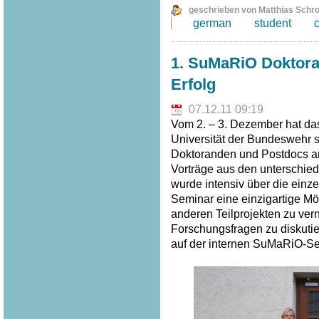
geschrieben von Matthias Schr
german
student
1. SuMaRiO Doktora
Erfolg
07.12.11 09:19
Vom 2. – 3. Dezember hat da
Universität der Bundeswehr 
Doktoranden und Postdocs an 
Vorträge aus den unterschied
wurde intensiv über die einze
Seminar eine einzigartige Mö
anderen Teilprojekten zu ve
Forschungsfragen zu diskuti
auf der internen SuMaRiO-Sei