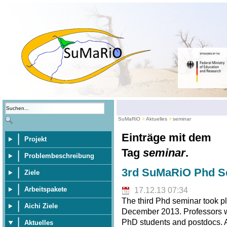
SuMaRiO
Aktuelles
seminar
Einträge mit dem
Projekt
Tag
seminar
.
Problembeschreibung
3rd SuMaRiO Phd Se
Ziele
Arbeitspakete
17.12.13 07:34
The third Phd seminar took pl
Aichi Ziele
December 2013. Professors wer
PhD students and postdocs. A 
Aktuelles