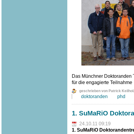
Das Münchner Doktoranden T
für die engagierte Teilnahme
geschrieben von Patrick Keilhol
doktoranden
phd
1. SuMaRiO Doktor
24.10.11 09:19
1. SuMaRiO Doktorandentr