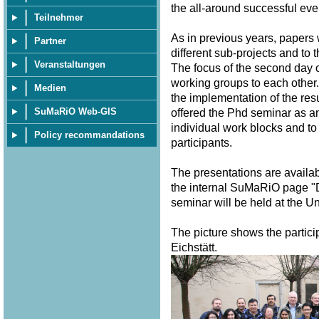
the all-around successful eve
Teilnehmer
As in previous years, papers
Partner
different sub-projects and to 
Veranstaltungen
The focus of the second day o
working groups to each other.
Medien
the implementation of the resu
SuMaRiO Web-GIS
offered the Phd seminar as a
individual work blocks and to
Policy recommandations
participants.
The presentations are availa
the internal SuMaRiO page "
seminar will be held at the U
The picture shows the partici
Eichstätt.