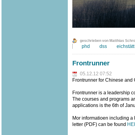
geschrieben von Matthias Schr
phd
dss
eichstätt
Frontrunner
05.12.12 07:52
Frontrunner for Chinese and
Frontrunner is a leadership 
The courses and programs are 
applications is the 6th of Jan
Mor informatioen including a
letter (PDF) can be found
HE