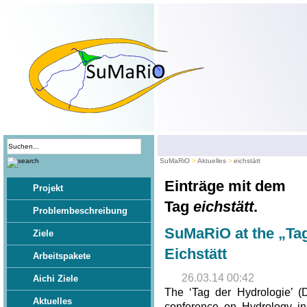
SuMaRiO
Aktuelles
eichstätt
Einträge mit dem
Projekt
Tag
eichstätt
.
Problembeschreibung
SuMaRiO at the „Tag
Ziele
Eichstätt
Arbeitspakete
26.03.14 00:42
Aichi Ziele
The ‘Tag der Hydrologie’ (
Aktuelles
conference on Hydrology in