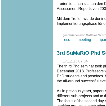
– orientiert man sich an den
Assessment Reports von 200
Mit dem Treffen wurde der inof
Implementierungsphase für 
geschrieben von Matthias Schr
ess
meeting
ripa
3rd SuMaRiO Phd Se
17.12.13 07:34
The third Phd seminar took pl
December 2013. Professors wer
PhD students and postdocs. A 
the all-around successful eve
As in previous years, papers
different sub-projects and to 
The focus of the second day o
working groups to each other.