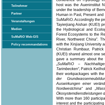
host was the Aueninstitut N
Teilnehmer
under the leadership of Bern
Partner
Human in Past, Present and F
SuMaRiO. Accordingly the pro
Veranstaltungen
Tayierjiang Aishan (KUEI) pr
Medien
the Hydrological and Ecolo
Forest Ecosystems to the Re
SuMaRiO Web-GIS
River, Northwest China”. Th
with the Xinjiang University
Policy recommandations
Christian Rumbaur, Patric
(KUEI) shared almost one se
gave a summary about the to
„
SuMaRiO – Nachhaltig
Tarimbecken“
, Patrick Keilh
their workpackages with the t
der Grundwasserneubild
Auswirkungen einer verän
Nordwestchina“
and
„Was
Ökosystemdienstleistungen d
With more than 160 participa
interest and the participat