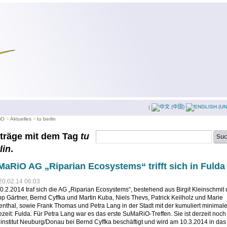
|
iO
Aktuelles
tu berlin
träge mit dem Tag
tu
lin
.
aRiO AG „Riparian Ecosystems“ trifft sich in Fulda
20.02.14 06:03
.2.2014 traf sich die AG „Riparian Ecosystems“, bestehend aus Birgit Kleinschmit
pp Gärtner, Bernd Cyffka und Martin Kuba, Niels Thevs, Patrick Keilholz und Marie
nthal, sowie Frank Thomas und Petra Lang in der Stadt mit der kumuliert minimal
zeit: Fulda. Für Petra Lang war es das erste SuMaRiO-Treffen. Sie ist derzeit noc
nstitut Neuburg/Donau bei Bernd Cyffka beschäftigt und wird am 10.3.2014 in das