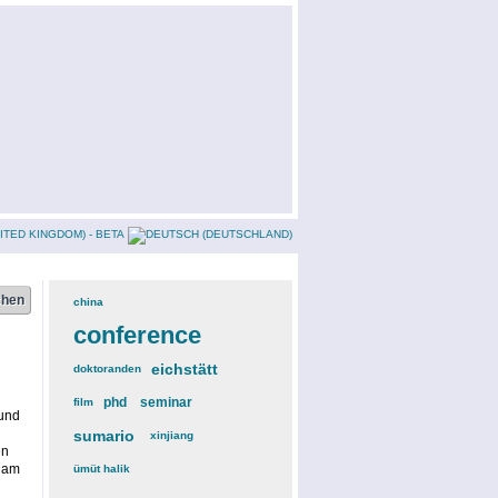
china
(3)
conference
(12)
eichstätt
(6)
doktoranden
(3)
phd
(4)
seminar
(4)
film
(2)
 und
sumario
(6)
xinjiang
(2)
en
h am
ümüt halik
(2)