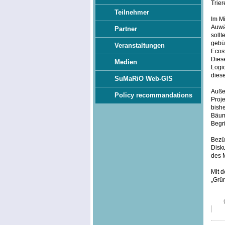
Trie
Teilnehmer
Im Mi
Auwä
Partner
soll
gebü
Veranstaltungen
Ecosy
Dies
Medien
Logi
diese
SuMaRiO Web-GIS
Außer
Policy recommandations
Proje
bish
Bäum
Begri
Bezüg
Disku
des 
Mit d
„Grü