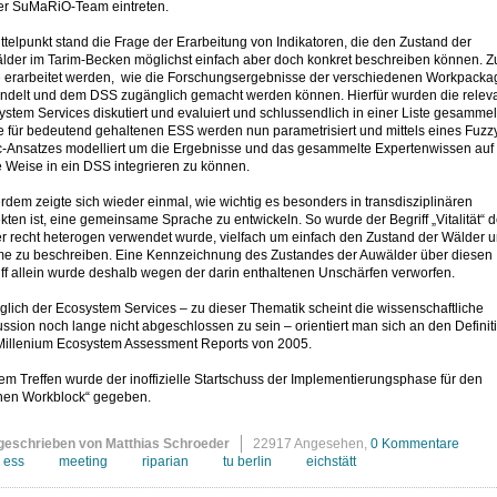
rer SuMaRiO-Team eintreten.
ttelpunkt stand die Frage der Erarbeitung von Indikatoren, die den Zustand der
lder im Tarim-Becken möglichst einfach aber doch konkret beschreiben können. 
te erarbeitet werden, wie die Forschungsergebnisse der verschiedenen Workpacka
ndelt und dem DSS zugänglich gemacht werden können. Hierfür wurden die relev
stem Services diskutiert und evaluiert und schlussendlich in einer Liste gesammel
e für bedeutend gehaltenen ESS werden nun parametrisiert und mittels eines Fuzz
c-Ansatzes modelliert um die Ergebnisse und das gesammelte Expertenwissen auf
 Weise in ein DSS integrieren zu können.
dem zeigte sich wieder einmal, wie wichtig es besonders in transdisziplinären
kten ist, eine gemeinsame Sprache zu entwickeln. So wurde der Begriff „Vitalität“ d
er recht heterogen verwendet wurde, vielfach um einfach den Zustand der Wälder 
e zu beschreiben. Eine Kennzeichnung des Zustandes der Auwälder über diesen
ff allein wurde deshalb wegen der darin enthaltenen Unschärfen verworfen.
lich der Ecosystem Services – zu dieser Thematik scheint die wissenschaftliche
ssion noch lange nicht abgeschlossen zu sein – orientiert man sich an den Definit
Millenium Ecosystem Assessment Reports von 2005.
em Treffen wurde der inoffizielle Startschuss der Implementierungsphase für den
nen Workblock“ gegeben.
geschrieben von Matthias Schroeder
22917 Angesehen,
0 Kommentare
ess
meeting
riparian
tu berlin
eichstätt