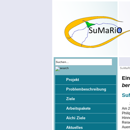
SuMaR
Ein
Projekt
ber
Problembeschreibung
SuM
Ziele
Arbeitspakete
Am 20
Phili
Aichi Ziele
Hinne
Reise
Aueni
Aktuelles