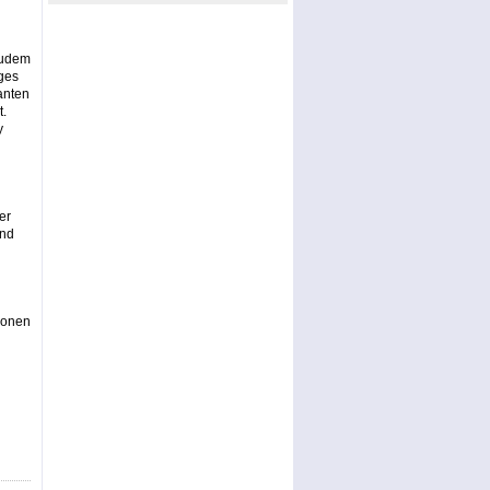
Zudem
ges
anten
t.
y
er
und
ionen