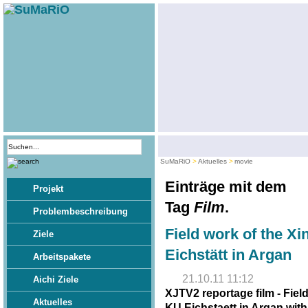
SuMaRiO
Aktuelles
movie
Einträge mit dem
Projekt
Tag
Film
.
Problembeschreibung
Field work of the Xi
Ziele
Eichstätt in Argan
Arbeitspakete
21.10.11 11:12
Aichi Ziele
XJTV2 reportage film - Fiel
Aktuelles
KU Eichstaett in Argan wit