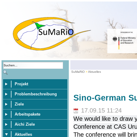
SuMaRiO
Aktuelles
Projekt
Problembeschreibung
Sino-German S
Ziele
17.09.15 11:24
Arbeitspakete
We would like to draw 
Aichi Ziele
Conference at CAS Uru
The conference will bri
Aktuelles