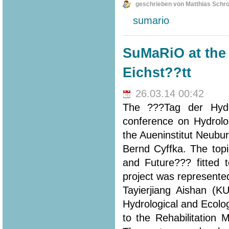
geschrieben von Matthias Schr
sumario
SuMaRiO at the
Eichst??tt
26.03.14 00:42
The ???Tag der Hydr
conference on Hydrolo
the Aueninstitut Neubur
Bernd Cyffka. The to
and Future??? fitted 
project was represented
Tayierjiang Aishan (K
Hydrological and Ecolo
to the Rehabilitation