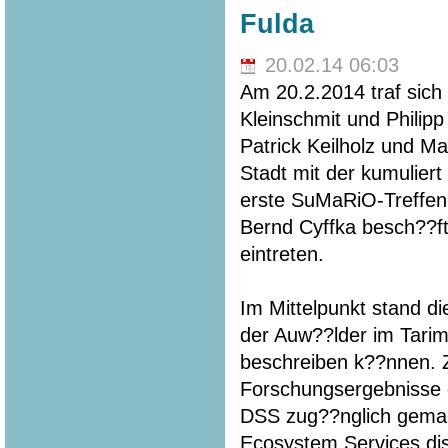
Fulda
20.02.14 06:03
Am 20.2.2014 traf sich
Kleinschmit und Philip
Patrick Keilholz und M
Stadt mit der kumuliert
erste SuMaRiO-Treffen.
Bernd Cyffka besch??f
eintreten.
Im Mittelpunkt stand di
der Auw??lder im Tarim
beschreiben k??nnen. Z
Forschungsergebnisse
DSS zug??nglich gemac
Ecosystem Services disk