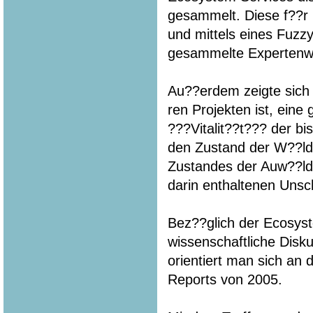
gesammelt. Diese f??r
und mittels eines Fuzz
gesammelte Expertenwis
Au??erdem zeigte sich w
ren Projekten ist, ein
???Vitalit??t??? der b
den Zustand der W??ld
Zustandes der Auw??lde
darin enthaltenen Unsc
Bez??glich der Ecosyst
wissenschaftliche Disk
orientiert man sich an
Reports von 2005.