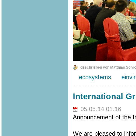
geschrieben von Matthias Schr
ecosystems
einvi
International G
05.05.14 01:16
Announcement of the In
We are pleased to info