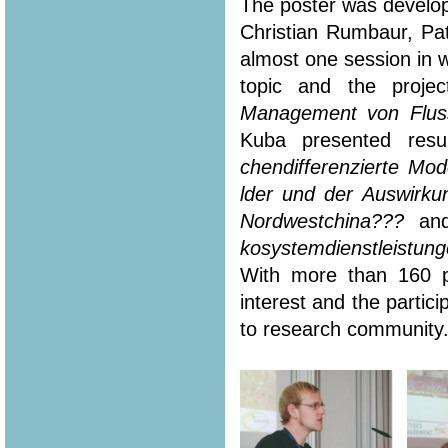
The poster was develope
Christian Rumbaur, Pa
almost one session in 
topic and the projec
Management von Flus
Kuba presented resu
chendifferenzierte Mo
lder und der Auswirku
Nordwestchina???
an
kosystemdienstleistun
With more than 160 p
interest and the parti
to research community