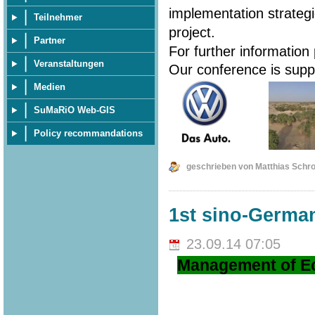
implementation strateg
Teilnehmer
project.
Partner
For further information
Veranstaltungen
Our conference is sup
Medien
SuMaRiO Web-GIS
Policy recommandations
geschrieben von Matthias Schr
1st sino-Germ
23.09.14 07:05
Management of Ec