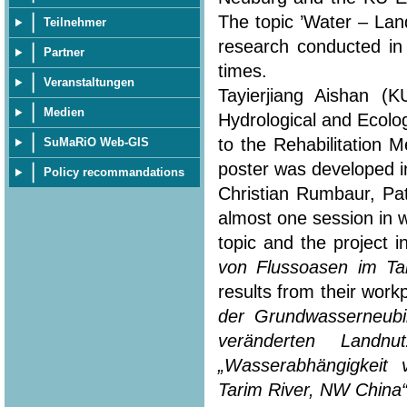
The topic ’Water – Lan
Teilnehmer
research conducted in
Partner
times.
Veranstaltungen
Tayierjiang Aishan (
Medien
Hydrological and Ecolo
to the Rehabilitation 
SuMaRiO Web-GIS
poster was developed in
Policy recommandations
Christian Rumbaur, Pa
almost one session in 
topic and the project i
von Flussoasen im Ta
results from their workp
der Grundwasserneubi
veränderten Landn
„Wasserabhängigkeit
Tarim River, NW China