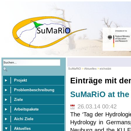
SuMaRiO
Aktuelles
eichstätt
Einträge mit d
Projekt
Problembeschreibung
SuMaRiO at the 
Ziele
26.03.14 00:42
Arbeitspakete
The ‘Tag der Hydrologi
Aichi Ziele
Hydrology in Germansp
Aktuelles
Neuburg and the KU Eic