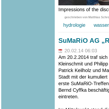
Impressions of the disc
geschrieben von Matthias Schr
hydrologie
wasser
SuMaRiO AG „Rip
20.02.14 06:03
Am 20.2.2014 traf sich
Kleinschmit und Philip
Patrick Keilholz und M
Stadt mit der kumuliert
erste SuMaRiO-Treffen.
Bernd Cyffka beschäfti
eintreten.