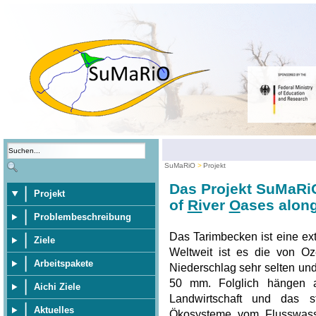
SuMaRiO
Projekt
Das Projekt SuMaRi
Projekt
of
Ri
ver
O
ases along
Problembeschreibung
Das Tarimbecken ist eine ex
Ziele
Weltweit ist es die von Oz
Arbeitspakete
Niederschlag sehr selten und 
50 mm. Folglich hängen al
Aichi Ziele
Landwirtschaft und das s
Aktuelles
Ökosysteme vom Flusswasse