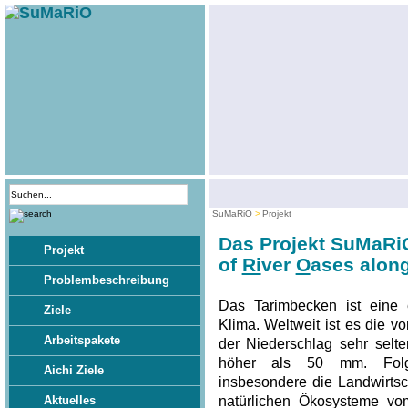
SuMaRiO
Projekt
Das Projekt SuMaRi
Projekt
of
Ri
ver
O
ases along
Problembeschreibung
Das Tarimbecken ist eine 
Ziele
Klima. Weltweit ist es die v
Arbeitspakete
der Niederschlag sehr selte
höher als 50 mm. Folgli
Aichi Ziele
insbesondere die Landwirtsc
natürlichen Ökosysteme vom
Aktuelles