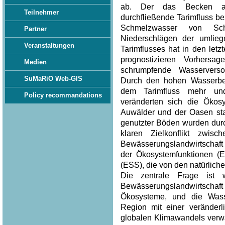
ab. Der das Becken am
Teilnehmer
durchfließende Tarimfluss b
Schmelzwasser von Sc
Partner
Niederschlägen der umlie
Veranstaltungen
Tarimflusses hat in den let
prognostizieren Vorhers
Medien
schrumpfende Wasserverso
SuMaRiO Web-GIS
Durch den hohen Wasserbe
dem Tarimfluss mehr un
Policy recommandations
veränderten sich die Ökos
Auwälder und der Oasen star
genutzter Böden wurden durc
klaren Zielkonflikt zwi
Bewässerungslandwirtschaft
der Ökosystemfunktionen (E
(ESS), die von den natürlich
Die zentrale Frage ist 
Bewässerungslandwirtsc
Ökosysteme, und die Wass
Region mit einer veränderl
globalen Klimawandels verwa