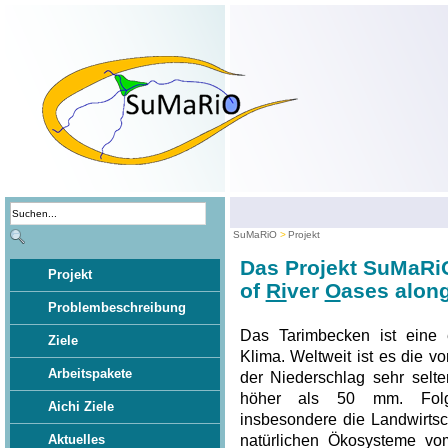
SuMaRiO
Projekt
Das Projekt SuMaRi
Projekt
of
Ri
ver
O
ases along
Problembeschreibung
Das Tarimbecken ist eine 
Ziele
Klima. Weltweit ist es die v
Arbeitspakete
der Niederschlag sehr selte
höher als 50 mm. Folgli
Aichi Ziele
insbesondere die Landwirtsc
natürlichen Ökosysteme vom
Aktuelles