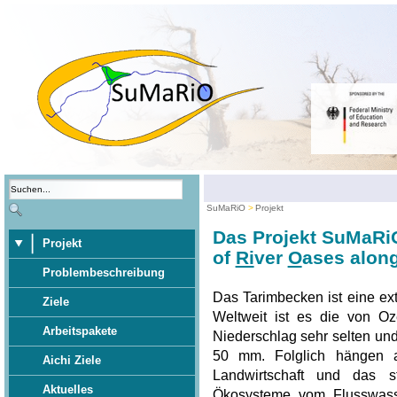
SuMaRiO
Projekt
Das Projekt SuMaRi
Projekt
of
Ri
ver
O
ases along
Problembeschreibung
Das Tarimbecken ist eine ex
Ziele
Weltweit ist es die von Oz
Arbeitspakete
Niederschlag sehr selten und 
50 mm. Folglich hängen al
Aichi Ziele
Landwirtschaft und das s
Aktuelles
Ökosysteme vom Flusswasse