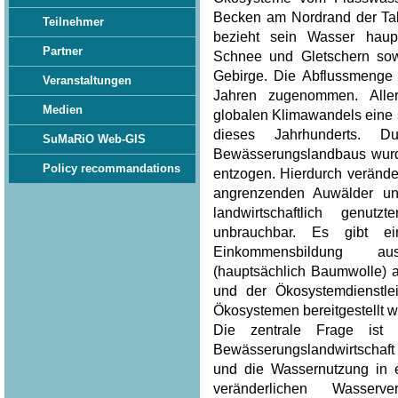
Becken am Nordrand der Tak
Teilnehmer
bezieht sein Wasser hau
Partner
Schnee und Gletschern sow
Gebirge. Die Abflussmenge 
Veranstaltungen
Jahren zugenommen. Aller
Medien
globalen Klimawandels eine
dieses Jahrhunderts. 
SuMaRiO Web-GIS
Bewässerungslandbaus wurd
Policy recommandations
entzogen. Hierdurch verände
angrenzenden Auwälder un
landwirtschaftlich genu
unbrauchbar. Es gibt ei
Einkommensbildung au
(hauptsächlich Baumwolle) 
und der Ökosystemdienstle
Ökosystemen bereitgestellt w
Die zentrale Frage ist
Bewässerungslandwirtschaft
und die Wassernutzung in 
veränderlichen Wasserv