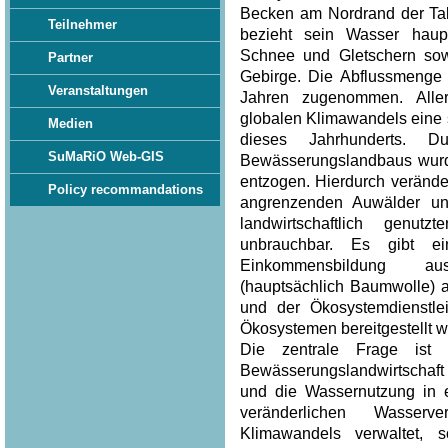
Becken am Nordrand der Tak
Teilnehmer
bezieht sein Wasser hau
Schnee und Gletschern sow
Partner
Gebirge. Die Abflussmenge 
Veranstaltungen
Jahren zugenommen. Aller
globalen Klimawandels eine
Medien
dieses Jahrhunderts. 
SuMaRiO Web-GIS
Bewässerungslandbaus wurd
entzogen. Hierdurch verände
Policy recommandations
angrenzenden Auwälder un
landwirtschaftlich genu
unbrauchbar. Es gibt ei
Einkommensbildung au
(hauptsächlich Baumwolle) 
und der Ökosystemdienstle
Ökosystemen bereitgestellt w
Die zentrale Frage ist
Bewässerungslandwirtschaft
und die Wassernutzung in 
veränderlichen Wasserv
Klimawandels verwaltet, 