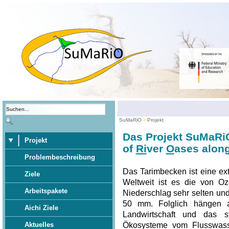
SuMaRiO
Projekt
Das Projekt SuMaRi
Projekt
of
Ri
ver
O
ases along
Problembeschreibung
Das Tarimbecken ist eine ex
Ziele
Weltweit ist es die von Oz
Arbeitspakete
Niederschlag sehr selten und 
50 mm. Folglich hängen al
Aichi Ziele
Landwirtschaft und das s
Ökosysteme vom Flusswasse
Aktuelles