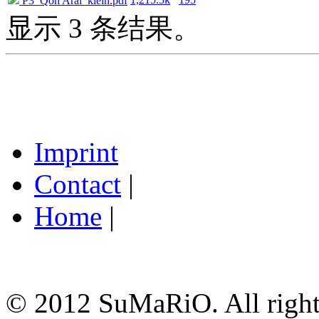
P3_Qon Aral_klein.pdf
显示 3 条结果。
Imprint
Contact
|
Home
|
© 2012 SuMaRiO. All rights