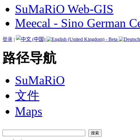
SuMaRiO Web-GIS
Meecal - Sino German Ce
登录
|
路径导航
SuMaRiO
文件
Maps