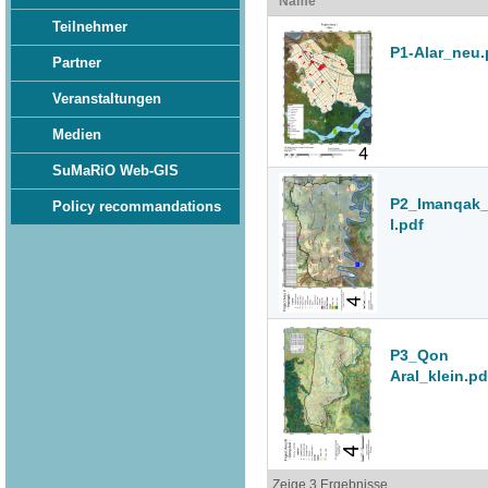
Name
Teilnehmer
P1-Alar_neu.
Partner
Veranstaltungen
Medien
SuMaRiO Web-GIS
P2_Imanqak_
Policy recommandations
l.pdf
P3_Qon
Aral_klein.pd
Zeige 3 Ergebnisse.