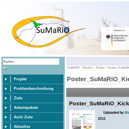
SuMaRiO
Medien
Poster
Poster_SuMaRiO
Poster_SuMaRiO_Kic
Projekt
Problembeschreibung
Ziele
Poster_SuMaRiO_Kick-o
Arbeitspakete
Uploaded by
Ma
Aichi Ziele
2011
Aktuelles