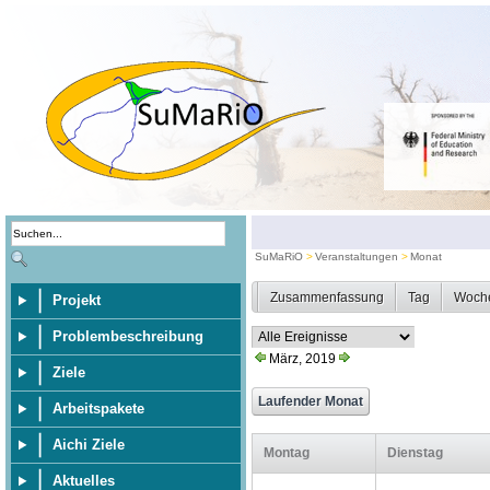
SuMaRiO
Veranstaltungen
Monat
Zusammenfassung
Tag
Woch
Projekt
Problembeschreibung
März, 2019
Ziele
Arbeitspakete
Aichi Ziele
Montag
Dienstag
Aktuelles