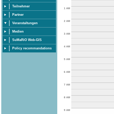
Teilnehmer
1 AM
Partner
2 AM
Veranstaltungen
Medien
3 AM
SuMaRiO Web-GIS
4 AM
Policy recommandations
5 AM
6 AM
7 AM
8 AM
9 AM