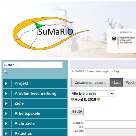
SuMaRiO
Veranstaltungen
Tag
Zusammenfassung
Tag
Woch
Projekt
Problembeschreibung
April 8, 2019
Ziele
Arbeitspakete
Aichi Ziele
Ganzer
Tag
12 AM
Aktuelles