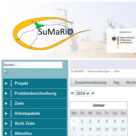
SuMaRiO
Veranstaltungen
Jahr
Zusammenfassung
Tag
Woch
Projekt
Problembeschreibung
Ziele
Januar
Arbeitspakete
Mo
Di
Mi
Do
Fr
Sa
So
31
1
2
3
4
5
6
Aichi Ziele
7
8
9
10
11
12
13
Aktuelles