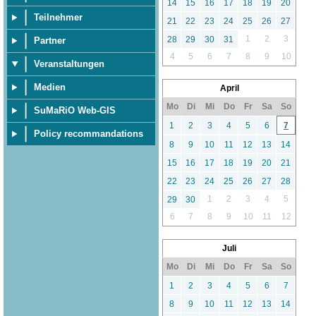
14
15
16
17
18
19
20
Teilnehmer
21
22
23
24
25
26
27
1
2
3
28
29
30
31
Partner
4
5
6
7
8
9
10
Veranstaltungen
Medien
April
Mo
Di
Mi
Do
Fr
Sa
So
SuMaRiO Web-GIS
1
2
3
4
5
6
7
Policy recommandations
8
9
10
11
12
13
14
15
16
17
18
19
20
21
22
23
24
25
26
27
28
1
2
3
4
5
29
30
6
7
8
9
10
11
12
Juli
Mo
Di
Mi
Do
Fr
Sa
So
1
2
3
4
5
6
7
8
9
10
11
12
13
14