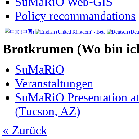
SuMaRiO Web-GIS
Policy recommandations
|
Brotkrumen (Wo bin ic
SuMaRiO
Veranstaltungen
SuMaRiO Presentation at 
(Tucson, AZ)
« Zurück