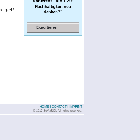
Konferenz "Rio + 20:
Nachhaltigkeit neu
tigkeit/
denken?"
Exportieren
HOME
|
CONTACT
|
IMPRINT
© 2012 SuMaRiO. All rights reserved.