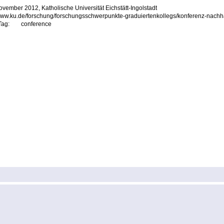
ovember 2012, Katholische Universität Eichstätt-Ingolstadt
/www.ku.de/forschung/forschungsschwerpunkte-graduiertenkollegs/konferenz-nachhal
Tag:
conference