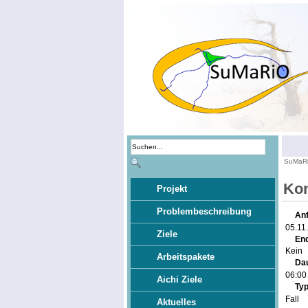
SuMaR
Kon
Projekt
Problembeschreibung
An
05.11
Ziele
En
Kein
Arbeitspakete
Da
06:0
Aichi Ziele
Typ
Fall
Aktuelles