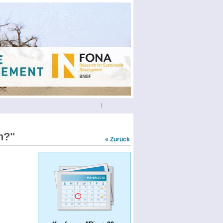
|
n?"
« Zurück