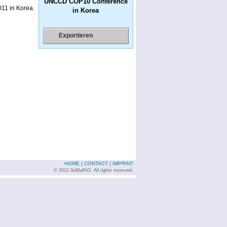
UNCCD COP10 Conference
11 in Korea.
in Korea
Exportieren
HOME
|
CONTACT
|
IMPRINT
© 2012 SuMaRiO. All rights reserved.