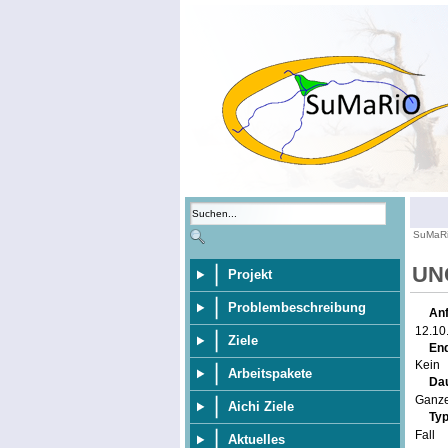
SuMaR
UN
Projekt
Problembeschreibung
An
12.10
Ziele
En
Kein
Arbeitspakete
Da
Ganze
Aichi Ziele
Typ
Fall
Aktuelles