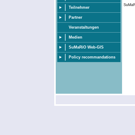
SuMaRi
Teilnehmer
Partner
Veranstaltungen
Medien
SuMaRiO Web-GIS
Policy recommandations