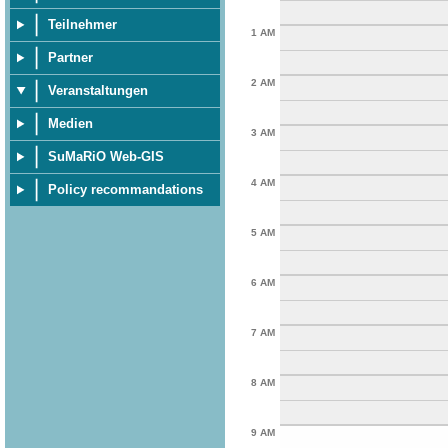
Teilnehmer
1 AM
Partner
2 AM
Veranstaltungen
Medien
3 AM
SuMaRiO Web-GIS
4 AM
Policy recommandations
5 AM
6 AM
7 AM
8 AM
9 AM