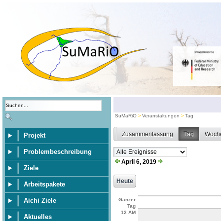
SuMaRiO
Veranstaltungen
Tag
Zusammenfassung
Tag
Woch
Projekt
Problembeschreibung
April 6, 2019
Ziele
Arbeitspakete
Aichi Ziele
Ganzer
Tag
12 AM
Aktuelles