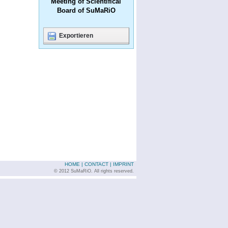
Meeting of Scientifical
Board of SuMaRiO
Exportieren
HOME
|
CONTACT
|
IMPRINT
© 2012 SuMaRiO. All rights reserved.