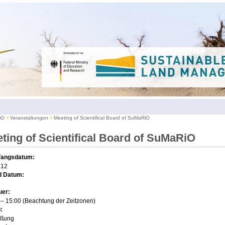
iO
Veranstaltungen
Meeting of Scientifical Board of SuMaRiO
ting of Scientifical Board of SuMaRiO
fangsdatum:
.12
d Datum:
uer:
0
– 15:00 (Beachtung der Zeitzonen)
:
üßung