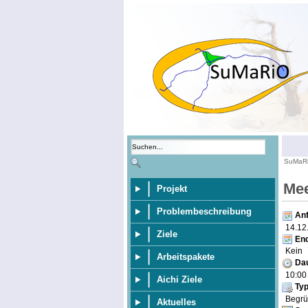
SuMaR
Mee
Projekt
Problembeschreibung
An
14.12
Ziele
En
Kein
Arbeitspakete
Da
10:0
Aichi Ziele
Typ
Begr
Aktuelles