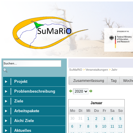
SuMaRiO
Veranstaltungen
Jahr
Zusammenfassung
Tag
Woch
Projekt
Problembeschreibung
Ziele
Januar
Arbeitspakete
Mo
Di
Mi
Do
Fr
Sa
So
30
31
1
2
3
4
5
Aichi Ziele
6
7
8
9
10
11
12
Aktuelles