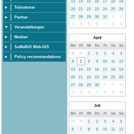
13
14
15
16
17
18
19
Teilnehmer
20
21
22
23
24
25
26
1
2
27
28
29
30
31
Partner
3
4
5
6
7
8
9
Veranstaltungen
Medien
April
Mo
Di
Mi
Do
Fr
Sa
So
SuMaRiO Web-GIS
30
31
1
2
3
4
5
Policy recommandations
6
7
8
9
10
11
12
13
14
15
16
17
18
19
20
21
22
23
24
25
26
1
2
3
27
28
29
30
4
5
6
7
8
9
10
Juli
Mo
Di
Mi
Do
Fr
Sa
So
29
30
1
2
3
4
5
6
7
8
9
10
11
12