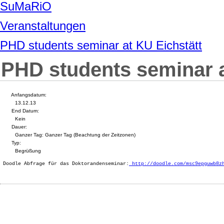
SuMaRiO
Veranstaltungen
PHD students seminar at KU Eichstätt
PHD students seminar a
Anfangsdatum:
13.12.13
End Datum:
Kein
Dauer:
Ganzer Tag:
Ganzer Tag (Beachtung der Zeitzonen)
Typ:
Begrüßung
 Doodle Abfrage für das Doktorandenseminar:
 http://doodle.com/msc9epguwb8z