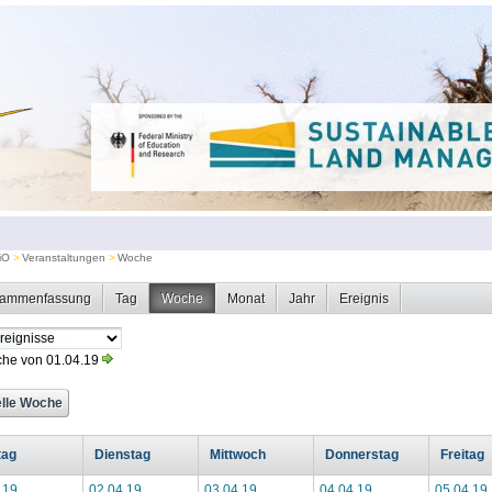
iO
Veranstaltungen
Woche
ammenfassung
Tag
Woche
Monat
Jahr
Ereignis
he von 01.04.19
tag
Dienstag
Mittwoch
Donnerstag
Freitag
.19
02.04.19
03.04.19
04.04.19
05.04.19