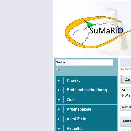
SuMaR
Zus
Projekt
Problembeschreibung
Woc
Ziele
Arbeitspakete
Aichi Ziele
Mon
Aktuelles
01.04