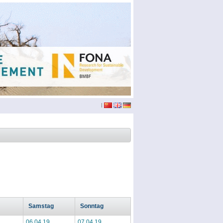
|
Samstag
Sonntag
06.04.19
07.04.19