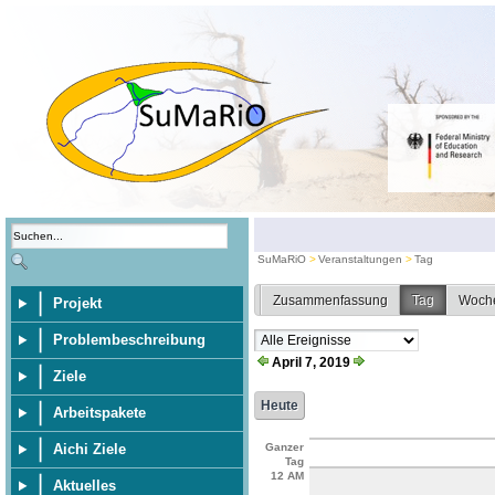
SuMaRiO
Veranstaltungen
Tag
Zusammenfassung
Tag
Woch
Projekt
Problembeschreibung
April 7, 2019
Ziele
Arbeitspakete
Aichi Ziele
Ganzer
Tag
12 AM
Aktuelles