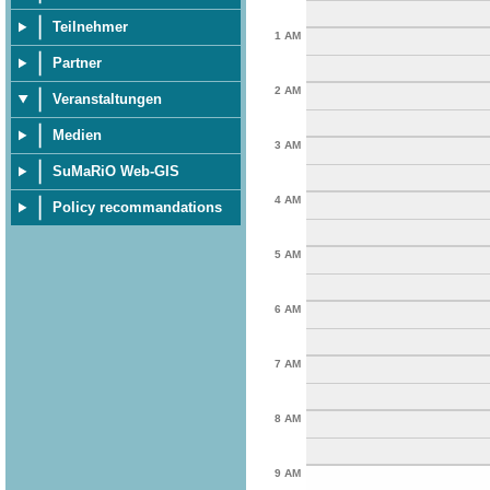
Teilnehmer
1 AM
Partner
2 AM
Veranstaltungen
Medien
3 AM
SuMaRiO Web-GIS
4 AM
Policy recommandations
5 AM
6 AM
7 AM
8 AM
9 AM