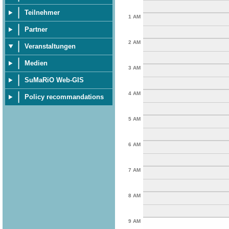
Teilnehmer
1 AM
Partner
2 AM
Veranstaltungen
Medien
3 AM
SuMaRiO Web-GIS
4 AM
Policy recommandations
5 AM
6 AM
7 AM
8 AM
9 AM