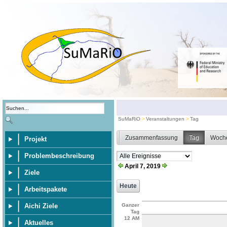
SuMaRiO
Veranstaltungen
Tag
Zusammenfassung
Tag
Woch
Projekt
Problembeschreibung
April 7, 2019
Ziele
Arbeitspakete
Aichi Ziele
Ganzer
Tag
12 AM
Aktuelles