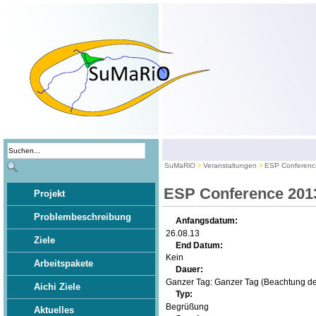
SuMaRiO
Veranstaltungen
ESP Conferenc
ESP Conference 201
Projekt
Problembeschreibung
Anfangsdatum:
26.08.13
Ziele
End Datum:
Kein
Arbeitspakete
Dauer:
Ganzer Tag:
Ganzer Tag (Beachtung de
Aichi Ziele
Typ:
Begrüßung
Aktuelles