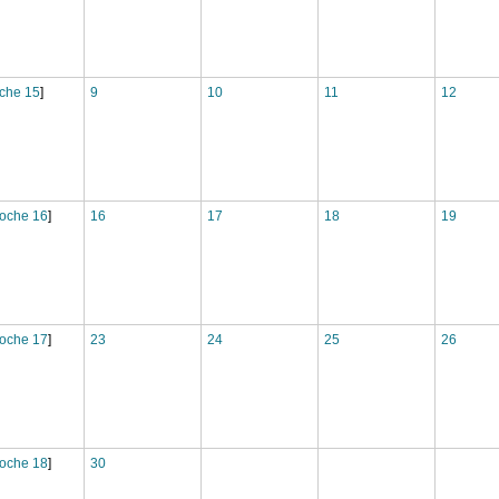
che 15
]
9
10
11
12
oche 16
]
16
17
18
19
oche 17
]
23
24
25
26
oche 18
]
30