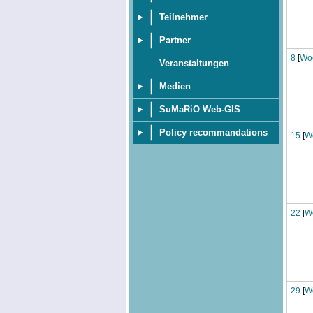
Teilnehmer
Partner
8
[
Wo
Veranstaltungen
Medien
SuMaRiO Web-GIS
Policy recommandations
15
[
W
22
[
W
29
[
W