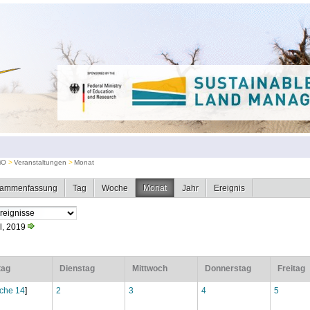
iO
Veranstaltungen
Monat
ammenfassung
Tag
Woche
Monat
Jahr
Ereignis
l, 2019
tag
Dienstag
Mittwoch
Donnerstag
Freitag
che 14
]
2
3
4
5