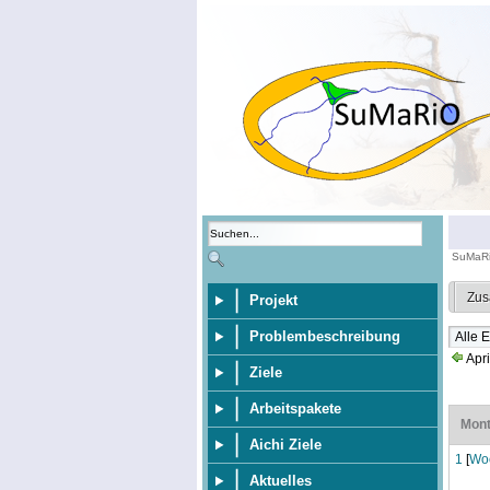
SuMaR
Zus
Projekt
Problembeschreibung
Apri
Ziele
Arbeitspakete
Mon
Aichi Ziele
1
[
Wo
Aktuelles