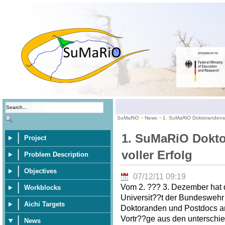
SuMaRiO
News
1. SuMaRiO Doktorandensem
1. SuMaRiO Dokto
Project
voller Erfolg
Problem Description
Objectives
07/12/11 09:19
Vom 2. ??? 3. Dezember hat 
Workblocks
Universit??t der Bundeswehr
Aichi Targets
Doktoranden und Postdocs an 
Vortr??ge aus den unterschie
News