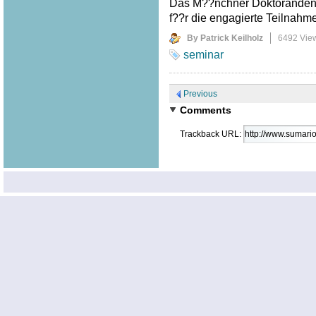
Das M??nchner Doktoranden 
f??r die engagierte Teilnahm
By Patrick Keilholz
6492 Vie
seminar
Previous
Comments
Trackback URL: