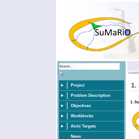
SuMaR
1.
Project
Problem Description
1. S
Objectives
Workblocks
Aichi Targets
News