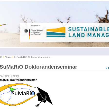
iO
News
1. SuMaRiO Doktorandenseminar
 SuMaRiO Doktorandenseminar
« 
24/10/11 09:19
uMaRiO Doktorandentreffen