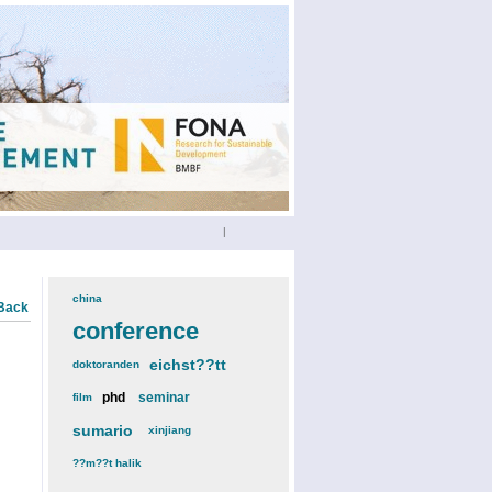
|
china
(3)
Back
conference
(12)
eichst??tt
(6)
doktoranden
(3)
phd
(4)
seminar
(4)
film
(2)
sumario
(6)
xinjiang
(2)
??m??t halik
(2)