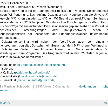
. ??? 3. Dezember 2011
ersit??t der Bundeswehr M??nchen / Neubiberg
bereits angek??ndigt soll im Rahmen des Projekts ein j??hrliches Doktorandense
tfinden. Wir freuen uns, Euch Anfang Dezember nach Neubiberg an die Universit??
eswehr M??nchen einladen zu d??rfen. W??hrend des zweit??gigen Seminars s
Doktoranden aus m??glichst jedem Workblock Ihre Forschungen vorstellen. Hierzu
it 9 Vortr??ge mit ausreichenden Diskussionszeiten geplant. Neben der Vorstellu
erschiedlichen Forschungsfragen oder m??glicherweise schon er
chungsergebnissen soll besonders der Erfahrungsaustausch untereinand
ergrund stehen.
 Doktorandenseminar wird neben den Vortr??gen auch von einem kl
enprogramm begleitet. So stehen ein Besuch auf dem M??nchener Weihnachtsm
 Botanischen Garten, dem Museum Mensch und Natur sowie dem Sch
henburg auf dem Programm. Das Programm wird in den n??chsten Tagen au
eite zum download bereit stehen.
ldung unter:
http://doodle.com/c5mqqhtkunk8u7qg
nisatoren:
ck Keilholz (
patrick.keilholz@unibw.de
)
Kliucininkaite (
lina.kliucininkaite@unibw.de
)
 Hinnenthal (
marie.hinnenthal@unibw.de
)
By Matthias Schroeder
9850 Views,
0 Comments
doktoranden
ph
eminar
revious
Ne