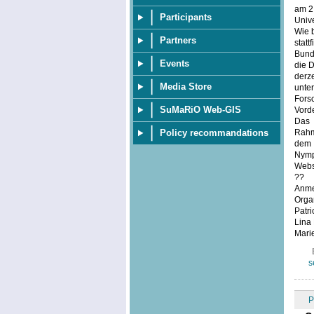
am 2
Participants
Univ
Wie 
Partners
stat
Bund
Events
die 
derze
Media Store
unt
Fors
SuMaRiO Web-GIS
Vord
Das
Rahm
Policy recommandations
dem
Nymp
Webs
??
Anme
Orga
Patri
Lina 
Marie
s
P