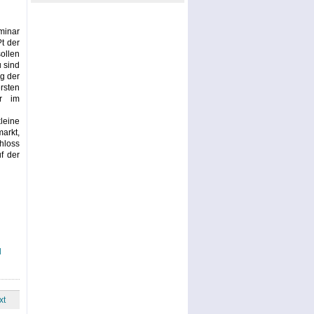
minar
t der
ollen
 sind
ng der
sten
er im
eine
arkt,
loss
f der
d
xt