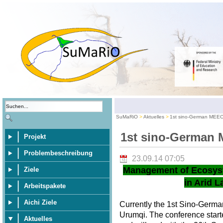
SuMaRiO
Aktuelles
1st sino-German MEE
1st sino-German
Projekt
Problembeschreibung
23.09.14 07:05
Management of Ecosys
Ziele
in Arid L
Arbeitspakete
Aichi Ziele
Currently the 1st Sino-Germ
Urumqi. The conference star
Aktuelles