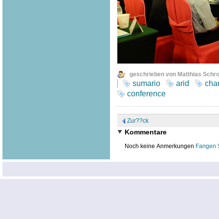
geschrieben von Matthias Schr
sumario
arid
cha
conference
Zur??ck
Kommentare
Noch keine Anmerkungen
Fangen 