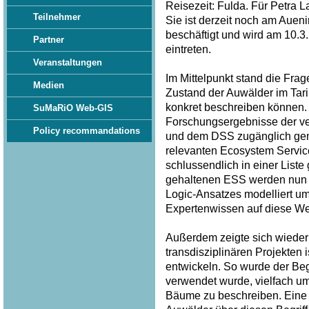
Reisezeit: Fulda. Für Petra 
Teilnehmer
Sie ist derzeit noch am Auen
beschäftigt und wird am 10.
Partner
eintreten.
Veranstaltungen
Im Mittelpunkt stand die Frag
Medien
Zustand der Auwälder im Tar
konkret beschreiben können. 
SuMaRiO Web-GIS
Forschungsergebnisse der v
Policy recommandations
und dem DSS zugänglich gem
relevanten Ecosystem Service
schlussendlich in einer List
gehaltenen ESS werden nun p
Logic-Ansatzes modelliert u
Expertenwissen auf diese Wei
Außerdem zeigte sich wieder 
transdisziplinären Projekten
entwickeln. So wurde der Begri
verwendet wurde, vielfach u
Bäume zu beschreiben. Eine