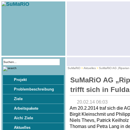
SuMaRiO
Aktuelles
SuMaRiO AG „Riparian E
SuMaRiO AG „Rip
Projekt
trifft sich in Fulda
Problembeschreibung
Ziele
20.02.14 06:03
Am 20.2.2014 traf sich die A
Arbeitspakete
Birgit Kleinschmit und Philip
Aichi Ziele
Niels Thevs, Patrick Keilhol
Thomas und Petra Lang in der
Aktuelles