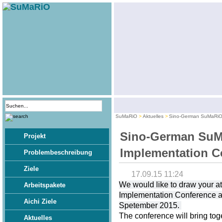
SuMaRiO
Aktuelles
Sino-German SuMaRiO 
Sino-German Su
Projekt
Implementation C
Problembeschreibung
Ziele
17.09.15 11:24
We would like to draw your 
Arbeitspakete
Implementation Conference at
Aichi Ziele
Spetember 2015.
The conference will bring tog
Aktuelles