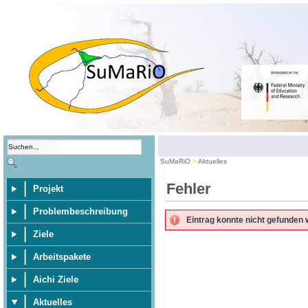
SuMaRiO
Aktuelles
Fehler
Projekt
Problembeschreibung
Eintrag konnte nicht gefunden 
Ziele
Arbeitspakete
Aichi Ziele
Aktuelles