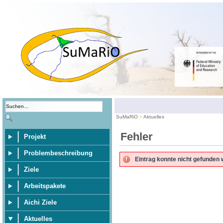
SuMaRiO
Aktuelles
Fehler
Projekt
Problembeschreibung
Eintrag konnte nicht gefunden 
Ziele
Arbeitspakete
Aichi Ziele
Aktuelles